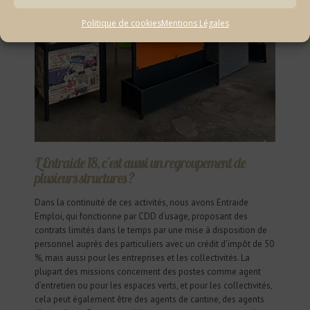
Politique de cookies
Mentions Légales
L’Entraide 18, c’est aussi un regroupement de
plusieurs structures ?
Dans la continuité de ces activités, nous avons Entraide
Emploi, qui fonctionne par CDD d’usage, proposant des
contrats limités dans le temps par une mise à disposition de
personnel auprès des particuliers avec un crédit d’impôt de 50
%, mais aussi pour les entreprises et les collectivités. La
plupart des missions concernent des postes comme agent
d’entretien ou pour les espaces verts, et pour les collectivités,
cela peut également être des agents de cantine, des agents