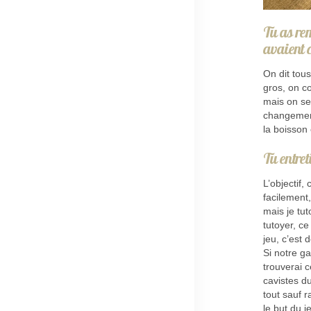
Tu as re
avaient 
On dit tou
gros, on c
mais on se f
changement
la boisson 
Tu entret
L’objectif,
facilement,
mais je tu
tutoyer, ce
jeu, c’est
Si notre ga
trouverai 
cavistes du
tout sauf r
le but du j