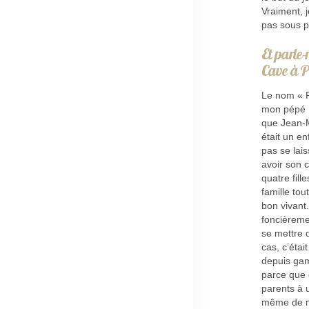
Vraiment, j
pas sous pr
Et parle
Cave à P
Le nom « P
mon pépé :
que Jean-Ma
était un en
pas se lais
avoir son c
quatre fill
famille tou
bon vivant.
foncièreme
se mettre 
cas, c’étai
depuis gam
parce que d
parents à u
même de mo