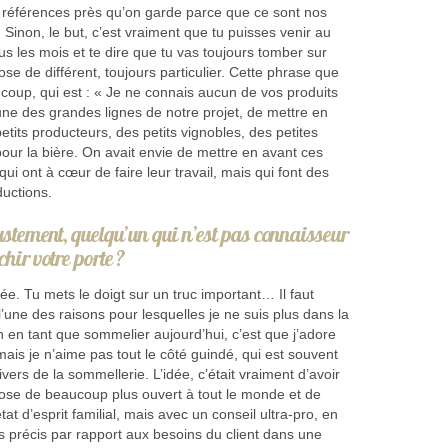
 références près qu’on garde parce que ce sont nos
Sinon, le but, c’est vraiment que tu puisses venir au
s les mois et te dire que tu vas toujours tomber sur
se de différent, toujours particulier. Cette phrase que
coup, qui est : « Je ne connais aucun de vos produits
l’une des grandes lignes de notre projet, de mettre en
etits producteurs, des petits vignobles, des petites
s pour la bière. On avait envie de mettre en avant ces
ui ont à cœur de faire leur travail, mais qui font des
ductions.
ustement, quelqu’un qui n’est pas connaisseur
chir votre porte ?
idée. Tu mets le doigt sur un truc important… Il faut
l’une des raisons pour lesquelles je ne suis plus dans la
n en tant que sommelier aujourd’hui, c’est que j’adore
 mais je n’aime pas tout le côté guindé, qui est souvent
univers de la sommellerie. L’idée, c’était vraiment d’avoir
ose de beaucoup plus ouvert à tout le monde et de
tat d’esprit familial, mais avec un conseil ultra-pro, en
us précis par rapport aux besoins du client dans une