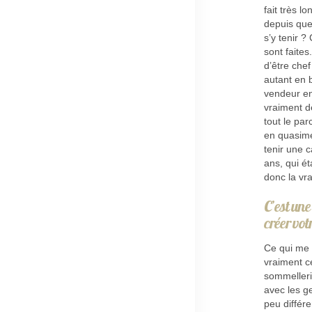
fait très l
depuis que 
s’y tenir ?
sont faites
d’être che
autant en b
vendeur en
vraiment d
tout le par
en quasimen
tenir une 
ans, qui ét
donc la vr
C’est une
créer vot
Ce qui me p
vraiment c
sommelleri
avec les ge
peu différe