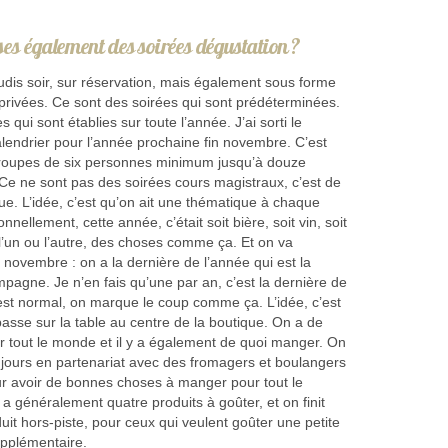
es également des soirées dégustation ?
eudis soir, sur réservation, mais également sous forme
privées. Ce sont des soirées qui sont prédéterminées.
es qui sont établies sur toute l’année. J’ai sorti le
endrier pour l’année prochaine fin novembre. C’est
roupes de six personnes minimum jusqu’à douze
e ne sont pas des soirées cours magistraux, c’est de
ue. L’idée, c’est qu’on ait une thématique à chaque
ionnellement, cette année, c’était soit bière, soit vin, soit
, l’un ou l’autre, des choses comme ça. Et on va
n novembre : on a la dernière de l’année qui est la
pagne. Je n’en fais qu’une par an, c’est la dernière de
est normal, on marque le coup comme ça. L’idée, c’est
asse sur la table au centre de la boutique. On a de
r tout le monde et il y a également de quoi manger. On
oujours en partenariat avec des fromagers et boulangers
ur avoir de bonnes choses à manger pour tout le
 généralement quatre produits à goûter, et on finit
uit hors-piste, pour ceux qui veulent goûter une petite
upplémentaire.