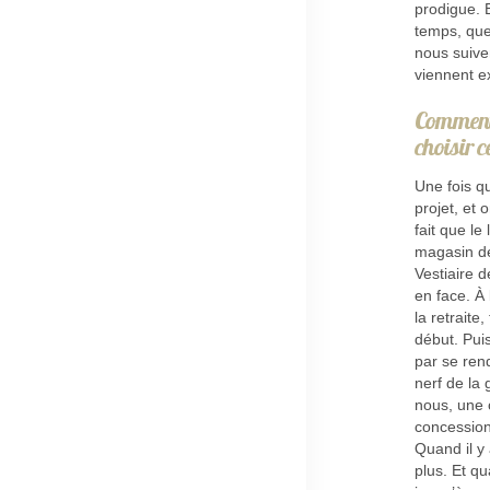
prodigue. 
temps, que
nous suive
viennent ex
Comment 
choisir c
Une fois qu
projet, et 
fait que le
magasin de 
Vestiaire d
en face. À 
la retraite,
début. Puis
par se ren
nerf de la
nous, une c
concession
Quand il y
plus. Et q