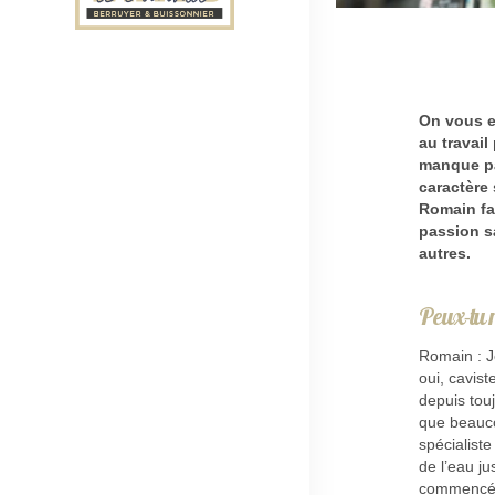
On vous e
au travail
manque pa
caractère
Romain fa
passion s
autres.
Peux-tu n
Romain : Je
oui, cavist
depuis touj
que beauco
spécialiste
de l’eau ju
commencé a