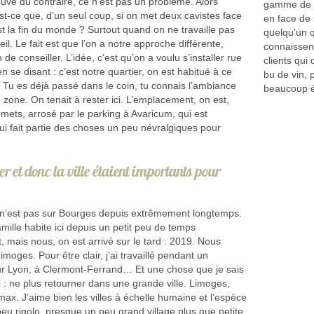
euve du contraire, ce n’est pas un problème. Alors
gamme de pr
st-ce que, d’un seul coup, si on met deux cavistes face
en face de 
st la fin du monde ? Surtout quand on ne travaille pas
quelqu’un qu
eil. Le fait est que l’on a notre approche différente,
connaissent
 de conseiller. L’idée, c’est qu’on a voulu s’installer rue
clients qui
 se disant : c’est notre quartier, on est habitué à ce
bu de vin,
. Tu es déjà passé dans le coin, tu connais l’ambiance
beaucoup é
e zone. On tenait à rester ici. L’emplacement, on est,
emets, arrosé par le parking à Avaricum, qui est
qui fait partie des choses un peu névralgiques pour
er et donc la ville étaient importants pour
n n’est pas sur Bourges depuis extrêmement longtemps.
mille habite ici depuis un petit peu de temps
, mais nous, on est arrivé sur le tard : 2019. Nous
imoges. Pour être clair, j’ai travaillé pendant un
 Lyon, à Clermont-Ferrand… Et une chose que je sais
i : ne plus retourner dans une grande ville. Limoges,
max. J’aime bien les villes à échelle humaine et l’espèce
peu rigolo, presque un peu grand village plus que petite