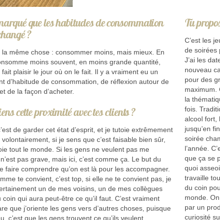
marqué que les habitudes de consommation
Tu propos
changé ?
C’est les j
de soirées 
s la même chose : consommer moins, mais mieux. En
J’ai les dat
onsomme moins souvent, en moins grande quantité,
nouveau cal
ait plaisir le jour où on le fait. Il y a vraiment eu un
pour des g
 d’habitude de consommation, de réflexion autour de
maximum. C
et de la façon d’acheter.
la thématiq
iens cette proximité avec tes clients ?
fois. Tradit
alcool fort
jusqu’en fi
 c’est de garder cet état d’esprit, et je tutoie extrêmement
soirée cham
 volontairement, si je sens que c’est faisable bien sûr,
l’année. C’
toie tout le monde. Si les gens ne veulent pas me
que ça se p
 n’est pas grave, mais ici, c’est comme ça. Le but du
quoi asseoi
 de faire comprendre qu’on est là pour les accompagner.
travaille t
mme te convient, c’est top, si elle ne te convient pas, je
du coin po
certainement un de mes voisins, un de mes collègues
monde. On a
 coin qui aura peut-être ce qu’il faut. C’est vraiment
par un prod
are que j’oriente les gens vers d’autres choses, puisque
curiosité s
eu, c’est que les gens trouvent ce qu’ils veulent.