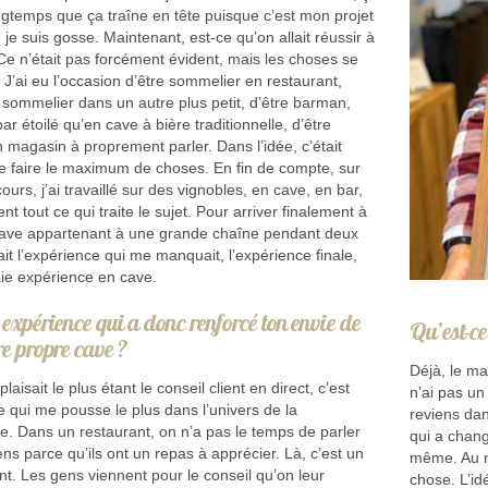
ongtemps que ça traîne en tête puisque c’est mon projet
je suis gosse. Maintenant, est-ce qu’on allait réussir à
 Ce n’était pas forcément évident, mais les choses se
. J’ai eu l’occasion d’être sommelier en restaurant,
f sommelier dans un autre plus petit, d’être barman,
ar étoilé qu’en cave à bière traditionnelle, d’être
 magasin à proprement parler. Dans l’idée, c’était
e faire le maximum de choses. En fin de compte, sur
cours, j’ai travaillé sur des vignobles, en cave, en bar,
t tout ce qui traite le sujet. Pour arriver finalement à
cave appartenant à une grande chaîne pendant deux
ait l’expérience qui me manquait, l’expérience finale,
aie expérience en cave.
 expérience qui a donc renforcé ton envie de
Qu’est-ce
re propre cave ?
Déjà, le ma
laisait le plus étant le conseil client en direct, c’est
n’ai pas un
e qui me pousse le plus dans l’univers de la
reviens dan
e. Dans un restaurant, on n’a pas le temps de parler
qui a chang
ns parce qu’ils ont un repas à apprécier. Là, c’est un
même. Au n
nt. Les gens viennent pour le conseil qu’on leur
chose. L’id