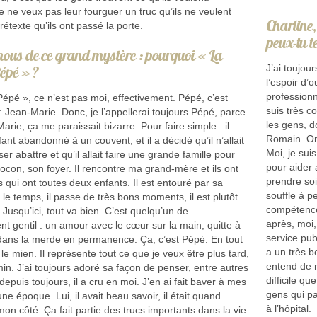
e ne veux pas leur fourguer un truc qu’ils ne veulent
Charline,
étexte qu’ils ont passé la porte.
peux-tu t
-nous de ce grand mystère : pourquoi « La
épé » ?
J’ai toujou
l’espoir d’
professionn
épé », ce n’est pas moi, effectivement. Pépé, c’est
suis très c
 Jean-Marie. Donc, je l’appellerai toujours Pépé, parce
les gens, d
rie, ça me paraissait bizarre. Pour faire simple : il
Romain. On 
fant abandonné à un couvent, et il a décidé qu’il n’allait
Moi, je sui
ser abattre et qu’il allait faire une grande famille pour
pour aider 
ocon, son foyer. Il rencontre ma grand-mère et ils ont
prendre soi
es qui ont toutes deux enfants. Il est entouré par sa
souffle à p
t le temps, il passe de très bons moments, il est plutôt
compétence
 Jusqu’ici, tout va bien. C’est quelqu’un de
après, moi, 
nt gentil : un amour avec le cœur sur la main, quitte à
service pub
dans la merde en permanence. Ça, c’est Pépé. En tout
a un très 
t le mien. Il représente tout ce que je veux être plus tard,
entend de n
in. J’ai toujours adoré sa façon de penser, entre autres
difficile q
epuis toujours, il a cru en moi. J’en ai fait baver à mes
gens qui p
ne époque. Lui, il avait beau savoir, il était quand
à l’hôpital.
n côté. Ça fait partie des trucs importants dans la vie