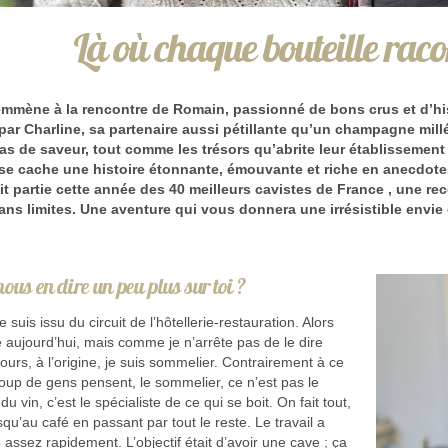
Là où chaque bouteille raco
mmène à la rencontre de Romain, passionné de bons crus et d’hi
 par Charline, sa partenaire aussi pétillante qu’un champagne mil
s de saveur, tout comme les trésors qu’abrite leur établissement 
 se cache une histoire étonnante, émouvante et riche en anecdote
it partie cette année des 40 meilleurs cavistes de France , une r
ans limites. Une aventure qui vous donnera une irrésistible envie
ous en dire un peu plus sur toi ?
 suis issu du circuit de l’hôtellerie-restauration. Alors
e aujourd’hui, mais comme je n’arrête pas de le dire
ours, à l’origine, je suis sommelier. Contrairement à ce
up de gens pensent, le sommelier, ce n’est pas le
 du vin, c’est le spécialiste de ce qui se boit. On fait tout,
squ’au café en passant par tout le reste. Le travail a
ssez rapidement. L’objectif était d’avoir une cave ; ça