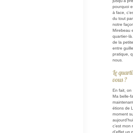
jusqu’à pr
pourquoi e
à face, c’e
du tout par
notre façon
Mirebeau en
quartier-là
de la petit
entre guill
pratique, 
nous.
Le quarti
vous ?
En fait, o
Ma belle-fa
maintenant
étions de L
moment sur
aujourd’hu
c’est mon 
d’effet un 