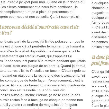
Et là, c’est le jackpot pour moi. Quand on leur donne du
à quelques
 les clients commencent à nous faire confiance, ils
chouchous. 
nt complètement, et on a plein de personnes qui
magasin tou
près pour nous et nos conseils. Ça fait super plaisir.
quelque cho
j’aime beau
avez-vous décidé d’ouvrir cette cave et de
». C’était 
e lieu ?
avant des p
distillerie
e je suis parti de la cave, j’ai fini de potasser un peu le
personnes q
on s’est dit que c’était peut-être le moment. Le hasard a
petites pro
 local d’en face était disponible. La dame qui tenait le
Et donc j
vêtements qui était ici avant, qui s’appelait Le
es Tendances, est partie à la retraite pendant que j’étais
peut fran
la base, c’est une blague de sa part : « Quand je pars à
 tu te barres d’ici, tu t’installes en face. » C’était rigolo au
C’est ça l’
, quand on était dans la recherche des locaux, on a fini
savoir que 
dre compte que de toute façon, l’emplacement, c’est le
restauratio
 guerre. Alors après beaucoup de concertation autour de
le conseil,
onclusion est ressortie : quand tu vois dix
affilié à l’
naires autos au même endroit, ça ne te choque pas.
quelque ch
 a trois restos face à face, ça ne choque personne non
garder un é
uand il y a une rue entière de magasins de fringues,
étant le pl