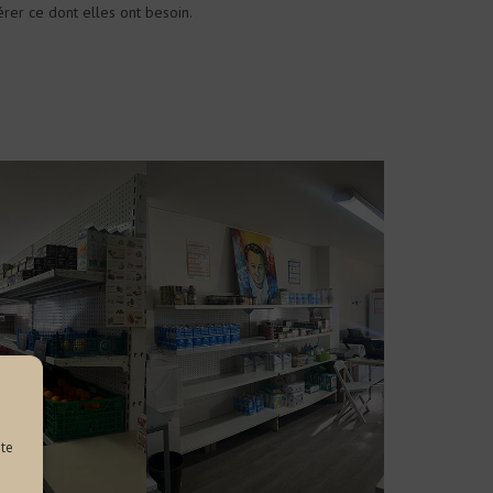
érer ce dont elles ont besoin.
ite