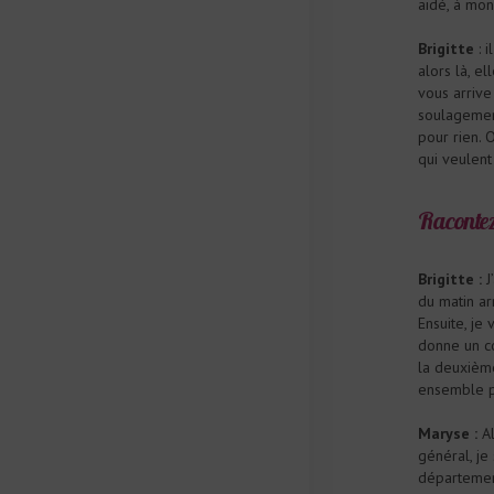
aidé, à mon
Brigitte
: 
alors là, el
vous arrive 
soulagement,
pour rien. 
qui veulent 
Racontez
Brigitte :
J
du matin ar
Ensuite, je 
donne un co
la deuxième
ensemble pu
Maryse :
Al
général, je
département 