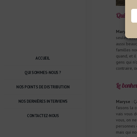
Qui sont 
Maryse :
On
seules avec
aussi beau
familles no
quand, et i
ACCUEIL
gens qui n’
contraire, 
QUI SOMMES-NOUS ?
Le bonhe
NOS POINTS DE DISTRIBUTION
NOS DERNIÈRES INTERVIEWS
Maryse :
Ça
faisons la 
vais vous d
CONTACTEZ-NOUS
vous, on ne 
personnes q
mais qui n