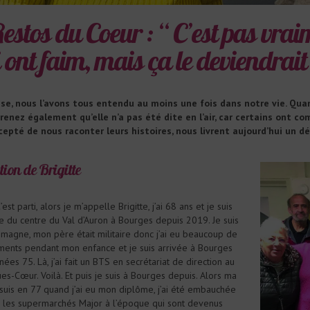
Restos du Coeur : “ C’est pas vrai
 ont faim, mais ça le deviendrait
se, nous l’avons tous entendu au moins une fois dans notre vie. Qu
enez également qu’elle n’a pas été dite en l’air, car certains ont comp
cepté de nous raconter leurs histoires, nous livrent aujourd’hui un 
tion de Brigitte
’est parti, alors je m’appelle Brigitte, j’ai 68 ans et je suis
 du centre du Val d’Auron à Bourges depuis 2019. Je suis
magne, mon père était militaire donc j’ai eu beaucoup de
nts pendant mon enfance et je suis arrivée à Bourges
ées 75. Là, j’ai fait un BTS en secrétariat de direction au
es-Cœur. Voilà. Et puis je suis à Bourges depuis. Alors ma
e suis en 77 quand j’ai eu mon diplôme, j’ai été embauchée
r les supermarchés Major à l’époque qui sont devenus