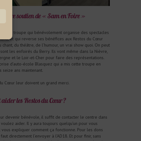
ianire soutien de « Sam en Foire »
’est une troupe qui bénévolement organise des spectacles
mand, et qui reverse ses bénéfices aux Restos du Cœur
 du chant, du théâtre, de l’humour, un vrai show quoi. On peut
sont les enfoirés du Berry. Ils vont même dans la Nièvre,
Auvergne et le Loir-et-Cher pour faire des représentations.
eprise d’auto-école Blasquez qui a mis cette troupe en
s seize ans maintenant.
du Cœur leur doivent un grand merci.
aider les Restos du Cœur ?
ur devenir bénévole, il suffit de contacter le centre dans
voulez aider. Il y aura toujours quelqu’un pour vous
 vous expliquer comment ça fonctionne. Pour les dons
l faut directement l’envoyer à l’AD18. Et pour finir, sans