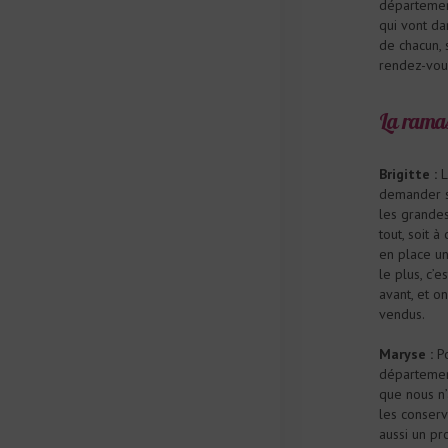
département
qui vont da
de chacun, 
rendez-vous
La ramass
Brigitte :
L
demander s’
les grande
tout, soit à
en place un
le plus, c’
avant, et o
vendus.
Maryse :
Po
département
que nous n’
les conserv
aussi un pr