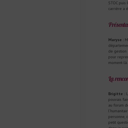
STOC puis C
carrière a é
Présenta
Maryse :
Mo
département
de gestion
pour repren
moment-là.
La rencon
Brigitte :
U
pouvais fai
au forum des
l’humanitai
personne, c’
petit questi
donc je sui