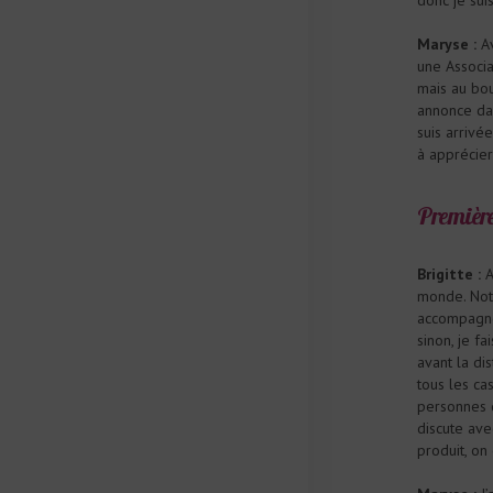
Maryse :
Av
une Associa
mais au bou
annonce dan
suis arrivé
à apprécier
Première
Brigitte :
A
monde. Notr
accompagner
sinon, je f
avant la dis
tous les cas
personnes qu
discute ave
produit, on