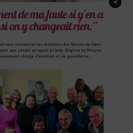
ment de ma faute si y’en a
 si on y changeait rien.”
and vous rencontrez les membres des Restos du Cœur,
ris que c’était un appel à l’aide. Brigitte et Maryse,
dévouement chargé d’émotion et de gentillesse.