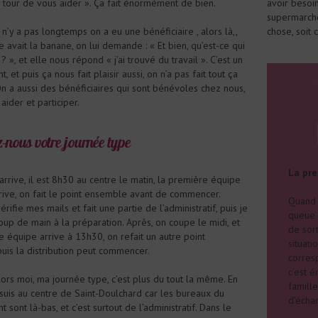
 tour de vous aider ». Ça fait énormément de bien.
avoir besoin
supermarché
il n’y a pas longtemps on a eu une bénéficiaire , alors là,,
chose, soit
le avait la banane, on lui demande : « Et bien, qu’est-ce qui
? », et elle nous répond « j’ai trouvé du travail ». C’est un
 et puis ça nous fait plaisir aussi, on n’a pas fait tout ça
On a aussi des bénéficiaires qui sont bénévoles chez nous,
aider et participer.
-nous votre journée type
La pre
’arrive, il est 8h30 au centre le matin, la première équipe
rive, on fait le point ensemble avant de commencer.
Quand j
vérifie mes mails et fait une partie de l’administratif, puis je
queue 
up de main à la préparation. Après, on coupe le midi, et
de sort
 équipe arrive à 13h30, on refait un autre point
situati
is la distribution peut commencer.
corres
c’est é
ors moi, ma journée type, c’est plus du tout la même. En
famille
 suis au centre de Saint-Doulchard car les bureaux du
d’écha
sont là-bas, et c’est surtout de l’administratif. Dans le