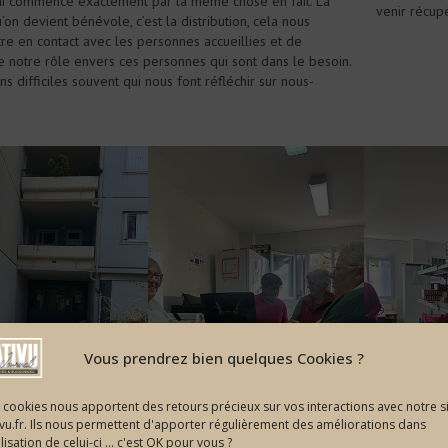
’ai commencé exactement par la même chose en fait. La
venir récup
’on devient bénévole, c’est la distribution, cela nous
re en contact avec les personnes accueillies et de
notre rôle envers ces personnes qui sont dans le besoin.
ns difficiles souvent qui nous font réfléchir sur nous-
Vous prendrez bien quelques Cookies ?
 cookies nous apportent des retours précieux sur vos interactions avec notre s
ivu.fr. Ils nous permettent d'apporter régulièrement des améliorations dans
tilisation de celui-ci ... c'est OK pour vous ?