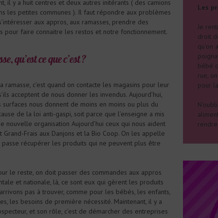
, il y a huit centres et deux autres initérants ( des camions
Les p
ns les petites communes ). Il faut répondre aux problèmes
s’intéresser aux appros, aux ramasses, prendre des
Je rent
 pour faire connaitre les restos et notre fonctionnement.
droit d
qu’on a
poigna
e, qu’est ce que c’est ?
bébé d
rue, on
a ramasse, c’est quand on contacte les magasins pour leur
pour la
ils acceptent de nous donner les invendus. Aujourd’hui,
s surfaces nous donnent de moins en moins ou plus du
N’oubl
 cause de la loi anti-gaspi, soit parce que l’enseigne a mis
aliment
e nouvelle organisation Aujourd’hui ceux qui nous aident
rendre 
est Grand-Frais aux Danjons et la Bio Coop. On les appelle
n passe récupérer les produits qui ne peuvent plus être
ur le reste, on doit passer des commandes aux appros
ale et nationale, là, ce sont eux qui gèrent les produits
arrivons pas à trouver, comme pour les bébés, les enfants,
es, les besoins de première nécessité. Maintenant, il y a
ospecteur, et son rôle, c’est de démarcher des entreprises