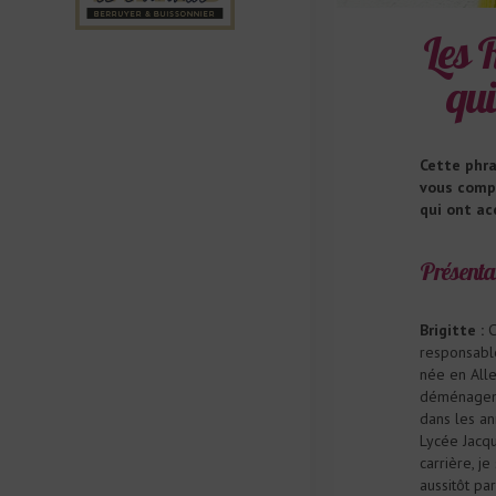
Les 
qui
Cette phra
vous compr
qui ont ac
Présenta
Brigitte :
C
responsable
née en Alle
déménageme
dans les ann
Lycée Jacqu
carrière, j
aussitôt pa