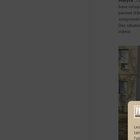
Maryse :
J
base lorsqu
permet d’êt
comprendre 
Des situatio
même.
Les
tat
l'u