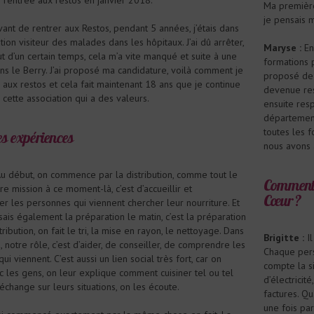
Ma première 
je pensais 
ant de rentrer aux Restos, pendant 5 années, j’étais dans
tion visiteur des malades dans les hôpitaux. J’ai dû arrêter,
Maryse :
En
t d’un certain temps, cela m’a vite manqué et suite à une
formations p
s le Berry. J’ai proposé ma candidature, voilà comment je
proposé de f
e aux restos et cela fait maintenant 18 ans que je continue
devenue res
 cette association qui a des valeurs.
ensuite res
départementa
toutes les f
s expériences
nous avons 
u début, on commence par la distribution, comme tout le
Comment 
e mission à ce moment-là, c’est d’accueillir et
Cœur ?
 les personnes qui viennent chercher leur nourriture. Et
aisais également la préparation le matin, c’est la préparation
tribution, on fait le tri, la mise en rayon, le nettoyage. Dans
Brigitte :
Il
, notre rôle, c’est d’aider, de conseiller, de comprendre les
Chaque pers
i viennent. C’est aussi un lien social très fort, car on
compte la si
c les gens, on leur explique comment cuisiner tel ou tel
d’électricit
 échange sur leurs situations, on les écoute.
factures. Q
une fois pa