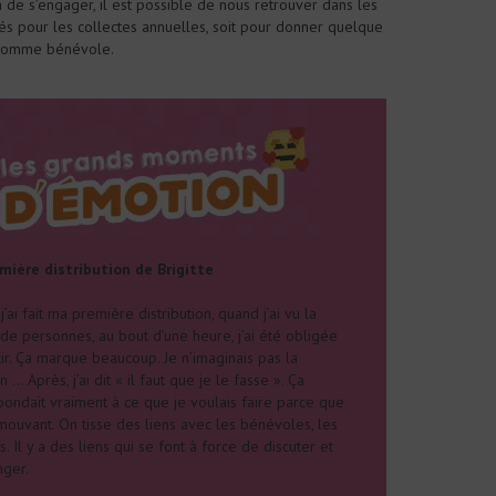
 de s’engager, il est possible de nous retrouver dans les
s pour les collectes annuelles, soit pour donner quelque
 comme bénévole.
mière distribution de Brigitte
’ai fait ma première distribution, quand j’ai vu la
de personnes, au bout d’une heure, j’ai été obligée
ir. Ça marque beaucoup. Je n’imaginais pas la
on … Après, j’ai dit « il faut que je le fasse ». Ça
pondait vraiment à ce que je voulais faire parce que
mouvant. On tisse des liens avec les bénévoles, les
s. Il y a des liens qui se font à force de discuter et
nger.