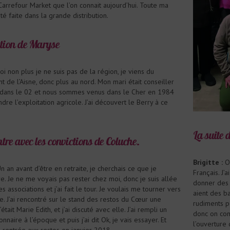
arrefour Market que l’on connait aujourd’hui. Toute ma
té faite dans la grande distribution.
tion de Maryse
i non plus je ne suis pas de la région, je viens du
 de l’Aisne, donc plus au nord. Mon mari était conseiller
 dans le 02 et nous sommes venus dans le Cher en 1984
dre l’exploitation agricole. J’ai découvert le Berry à ce
La suite 
tre avec les convictions de Coluche.
Brigitte :
O
n an avant d’être en retraite, je cherchais ce que je
Français. J’
re. Je ne me voyais pas rester chez moi, donc je suis allée
donner des c
 associations et j’ai fait le tour. Je voulais me tourner vers
aient des ba
re. J’ai rencontré sur le stand des restos du Cœur une
rudiments po
était Marie Edith, et j’ai discuté avec elle. J’ai rempli un
donc on comm
onnaire à l’époque et puis j’ai dit Ok, je vais essayer. Et
l’ouverture
s rentrée aux restos en janvier 2018.