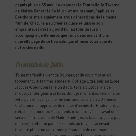
depuis plus de 35 ans. Il a vu passer la Tournelle, la Taverne
de Maître Kanter, le So Much, et maintenant, Papilles et
Bouchons, mais également trois générations de la même
famille. Chacune a su créer sa place et laisser son
empreinte, et c’est aujourd’hui au tour de Justin,
accompagné de Bérénice, que tous deux écrivent une
nouvelle page de ce lieu icônique et incontournable de
notre chère ville.
Présentation de Justin
Toute ma famille vient de Bourges, et du coup moi aussi
forcément. J’ai fait mes études au Collège Littré, puis au Lycée
Jacques-Cœur pour faire un Bac S. J’avais plutôt envie de
m’occuper des gens à la base, donc je m’orientais vers kiné ou
véto, puis en avançant je me suis orienté vers un DUT Génie
Civil pour me rapprocher du métier d’architecte. Finalement, ça
n’était pas pour moi. Mes parents m’ont trouvé un travail de
serveur à la Taverne de Maître Kanter, mais là aussi, ça n’a pas
marché, la relation parents-enfants au travail. J’ai ensuite
travaillé plus d’un an comme préparateur de commandes
dans une entreprise à Bourges, et c’est là que j’ai eu envie de