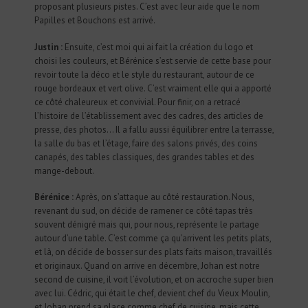
proposant plusieurs pistes. C’est avec leur aide que le nom
Papilles et Bouchons est arrivé.
Justin :
Ensuite, c’est moi qui ai fait la création du logo et
choisi les couleurs, et Bérénice s’est servie de cette base pour
revoir toute la déco et le style du restaurant, autour de ce
rouge bordeaux et vert olive. C’est vraiment elle qui a apporté
ce côté chaleureux et convivial. Pour finir, on a retracé
l’histoire de l’établissement avec des cadres, des articles de
presse, des photos… Il a fallu aussi équilibrer entre la terrasse,
la salle du bas et l’étage, faire des salons privés, des coins
canapés, des tables classiques, des grandes tables et des
mange-debout.
Bérénice :
Après, on s’attaque au côté restauration. Nous,
revenant du sud, on décide de ramener ce côté tapas très
souvent dénigré mais qui, pour nous, représente le partage
autour d’une table. C’est comme ça qu’arrivent les petits plats,
et là, on décide de bosser sur des plats faits maison, travaillés
et originaux. Quand on arrive en décembre, Johan est notre
second de cuisine, il voit l’évolution, et on accroche super bien
avec lui. Cédric, qui était le chef, devient chef du Vieux Moulin,
et Johan prend sa place comme chef de cuisine, mais cette