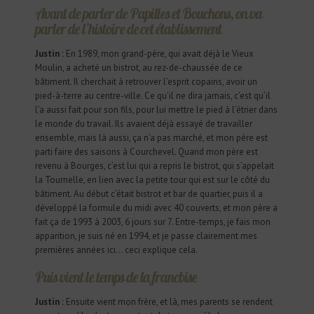
Avant de parler de Papilles et Bouchons, on va
parler de l’histoire de cet établissement
Justin :
En 1989, mon grand-père, qui avait déjà le Vieux
Moulin, a acheté un bistrot, au rez-de-chaussée de ce
bâtiment. Il cherchait à retrouver l’esprit copains, avoir un
pied-à-terre au centre-ville. Ce qu’il ne dira jamais, c’est qu’il
l’a aussi fait pour son fils, pour lui mettre le pied à l’étrier dans
le monde du travail. Ils avaient déjà essayé de travailler
ensemble, mais là aussi, ça n’a pas marché, et mon père est
parti faire des saisons à Courchevel. Quand mon père est
revenu à Bourges, c’est lui qui a repris le bistrot, qui s’appelait
la Tournelle, en lien avec la petite tour qui est sur le côté du
bâtiment. Au début c’était bistrot et bar de quartier, puis il a
développé la formule du midi avec 40 couverts, et mon père a
fait ça de 1993 à 2003, 6 jours sur 7. Entre-temps, je fais mon
apparition, je suis né en 1994, et je passe clairement mes
premières années ici… ceci explique cela.
Puis vient le temps de la francbise
Justin :
Ensuite vient mon frère, et là, mes parents se rendent