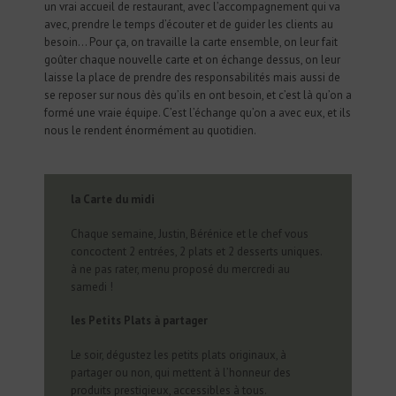
un vrai accueil de restaurant, avec l’accompagnement qui va
avec, prendre le temps d’écouter et de guider les clients au
besoin… Pour ça, on travaille la carte ensemble, on leur fait
goûter chaque nouvelle carte et on échange dessus, on leur
laisse la place de prendre des responsabilités mais aussi de
se reposer sur nous dès qu’ils en ont besoin, et c’est là qu’on a
formé une vraie équipe. C’est l’échange qu’on a avec eux, et ils
nous le rendent énormément au quotidien.
la Carte du midi
Chaque semaine, Justin, Bérénice et le chef vous
concoctent 2 entrées, 2 plats et 2 desserts uniques.
à ne pas rater, menu proposé du mercredi au
samedi !
les Petits Plats à partager
Le soir, dégustez les petits plats originaux, à
partager ou non, qui mettent à l’honneur des
produits prestigieux, accessibles à tous.