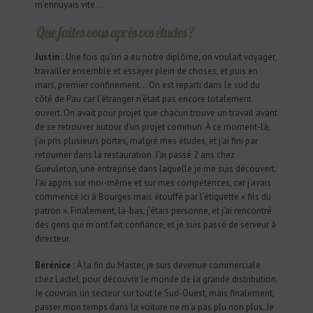
m’ennuyais vite…
Que faites vous après vos études ?
Justin :
Une fois qu’on a eu notre diplôme, on voulait voyager,
travailler ensemble et essayer plein de choses, et puis en
mars, premier confinement… On est reparti dans le sud du
côté de Pau car l’étranger n’était pas encore totalement
ouvert. On avait pour projet que chacun trouve un travail avant
de se retrouver autour d’un projet commun. À ce moment-là,
j’ai pris plusieurs portes, malgré mes études, et j’ai fini par
retourner dans la restauration. J’ai passé 2 ans chez
Gueuleton, une entreprise dans laquelle je me suis découvert.
J’ai appris sur moi-même et sur mes compétences, car j’avais
commencé ici à Bourges mais étouffé par l’étiquette « fils du
patron ». Finalement, là-bas, j’étais personne, et j’ai rencontré
des gens qui m’ont fait confiance, et je suis passé de serveur à
directeur.
Bérénice :
À la fin du Master, je suis devenue commerciale
chez Lactel, pour découvrir le monde de la grande distribution.
Je couvrais un secteur sur tout le Sud-Ouest, mais finalement,
passer mon temps dans la voiture ne m’a pas plu non plus. Je