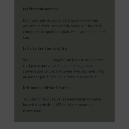
les Plats du moment
Pour ceux qui ne peuvent échapper à une vraie
assiette de restaurant, pas de panique ! Une carte
composée de quelques plats est disponible midi et
soir.
la Carte des Vins et du Bar
Si chaque plat est suggéré sur la carte avec un vin,
c’est parce que cette sélection change aussi
souvent qu’elle doit s’accorder avec ses mets. Mais
ne passez pas à côté de la carte des cocktails !
le Brunch
( édition limitée )
Tous les dimanches, venez déguster un véritable
brunch à partir de 11h30 et uniquement sur
réservation !