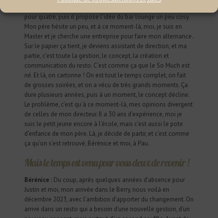
D’abord, il vient travailler ici pour remonter la barre, il bosse
pour quatre, puis il propose l’idée du bar lounge un peu cosy.
Mon père hésite un peu, et à ce moment-là, moi, je suis en
Master et je cherche une entreprise pour faire mon alternance.
Sur le papier ça tient, je deviens assistant de direction, et ma
partie, c’est toute la gestion, le concept, la création et
communication du resto. C’est comme ça que le So Much est
né. Et là, on cartonne ! On est tout le temps complet, on fait
de grosses soirées, et on a vécu de très grands moments. Ça
dure plusieurs années, puis à un moment, le concept décline.
Le problème, c’est qu’à ce moment-là, mes opinions divergent
de celles de mon directeur. Il a 30 ans d’expérience, moi je
suis le petit jeune encore à l’école, mais c’est aussi le pote
d’enfance de mon père. Là, je décide de partir, et c’est comme
ça qu’on s’est retrouvé, Bérénice et moi, à Pau.
Mais le temps est venu pour vous deux de revenir !
Bérénice :
Du coup, après quelques années d’absence pour
Justin et moi, mon arrivée dans le Berry, nous voilà en
décembre 2023, avec l’ambition d’apporter du changement. On
arrive dans un resto qui a besoin d’une nouvelle gestion, d’un