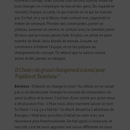
nouveau concept, mais surtout d’un second souffle. Avant de
tout changer, on s’imprègne du lieu et des gens. On regarde le
ressenti, l’équipe, la carte, ce qui marche et ce qui ne marche
pas. En fait, on y va à tâtons, mais surtout moi, j’apprends le
métier de serveuse. Prendre des commandes, porter un
plateau, assumer un service, le contact avec la clientèle, plein
de trucs que je n’avais jamais faits. En plus, on arrive en plein
marché de Noël, donc blindé de monde. Ensuite, on
commence à fédérer l’équipe, et on les prépare au
changement de concept. On attend que la saison creuse
arrive, et dès janvier, on attaque.
Et l’heure du grand changement a sonné pour
Papilles et Bouchons !
Bérénice :
D’abord, on change le nom ! Au début, on ne savait
pas si on devait juste changer le concept de restauration ou
aussi la déco et le nom. C’est lors d’une soirée pro qu’on nous
a dit plusieurs fois : « Mais vous allez vraiment laisser le nom
So Much ? » Là, ça a fait tilt ! So Much devant la Cathédrale de
Bourges, c’était plus possible, il fallait un nom avec une
résonance plus franchouillarde. On fait appel à l’estacom, et
leur job, c’est de nous apporter une vision différente en nous