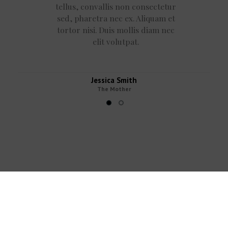
tellus, convallis non consectetur
sed, pharetra nec ex. Aliquam et
tortor nisi. Duis mollis diam nec
elit volutpat.
Jessica Smith
The Mother