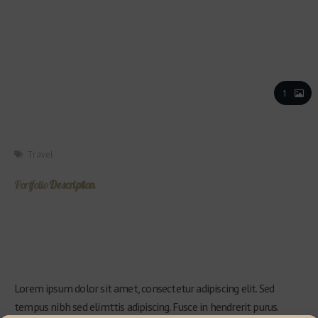
New Challenges
1
Travel
Portfolio
Description
Lorem ipsum dolor sit amet, consectetur adipiscing elit. Sed
tempus nibh sed elimttis adipiscing. Fusce in hendrerit purus.