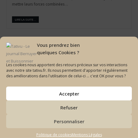
mettre leurs forces combinées...
LIRE LA SUITE...
Vous prendrez bien
quelques Cookies ?
CATÉGORIES
Les cookies nous apportent des retours précieux sur vos interactions
avec notre site tativu.fr. Ils nous permettent d'apporter régulièrement
Catégories
des améliorations dans l'utilisation de celui-ci ... c'est OK pour vous ?
Accepter
Refuser
Personnaliser
Politique de cookies
Mentions Légales