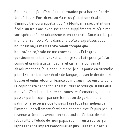
Pour ma part, j’ai effectué une formation post bac en Fac de
droit à Tours. Puis, direction Paris, où j’ai fait une école
d’immobilier qui s’appelle l’ESPI à Montparnasse. C’était une
école sur trois ans avec une année supplémentaire où je me
suis spécialisée en urbanisme et en expertise. Suite à cela, j’ai
mon premier job à Paris dans une boîte d’expertises et au
bout d’un an, je me suis vite rendu compte que
boulot/métro/dodo ne me convenait pas.Et le gros
questionnement arrive : Est-ce que je suis faite pour ça ? J’ai
connu et grandi à la campagne, et ça ne me convenait
absolument pas. Puis, sac sur le dos, je suis partie en Australie
pour 15 mois faire une école de langue, passer le diplôme et
bosser et enfin retour en France. Je me suis mise ensuite dans
la copropriété pendant 3 ans sur Tours et pour ça : il faut être
motivée. C’est la meilleure de toutes les formations, quand tu
passes par la copro, par une formation de gestionnaire de
patrimoine, je pense que tu peux faire tous les métiers de
l’immobilier, tellement c’est large et complexe. Et puis, je suis
revenue à Bourges avec mon petit loulou. J’ai tout de suite
retravaillé à l’étude de mon papa. Et enfin, un an après, j’ai
repris l’agence Impact Immobilier en juin 2009 et la c’est le