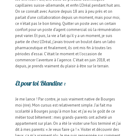
capillaires suisse-allemande, et enfin L’Oréal pendant huit ans.
On se connaît avec Aurore depuis 18 ans à peu près et on
parlait d’une collaboration depuis un moment, mais pour moi,
ce n’était pas le bon timing. Quitter un poste avec un certain
confort pour un poste d’agent commercial où la rémunération
peut varier. Et puis, la vie a fait qu’il y a un moment, je suis
partie de chez L’Oréal, j’avais trouvé un boulot dans un labo
pharmaceutique et finalement, ils ont mis fin à toutes les
périodes d’essai. C’était le moment et l’occasion de
commencer l’aventure à l’agence. C’était en juin 2018, et
depuis, je prends vraiment du plaisir à être sur le terrain.
Et pour toi Blandine :
Je me lance ! Par contre, je suis vraiment native de Bourges
moi (rire). Mon cursus est relativement simple. J’ai fait ma
scolarité à Bourges jusqu’à mon bac et j’ai eu le goût de ce
métier tout bêtement : mes grands-parents ont acheté un
appartement sur plan. On a été le visiter une fois terminé et j’ai
dit à mes parents: « Je veux faire ça ! ». Visiter et découvrir des
lieux, ça m’a vraiment plu. Je me suis renseignée sur comment